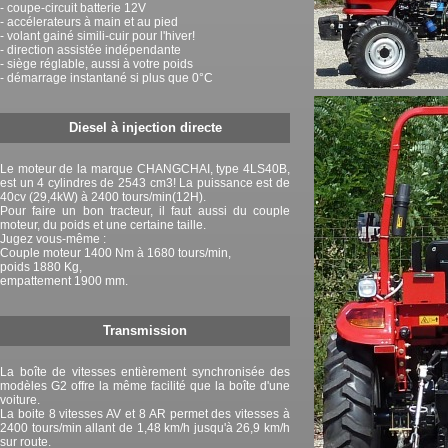
- coupe-circuit batterie 12V
- accélerateurs à main et au pied
- volant gainé simili-cuir pour l'hiver!
- direction assistée indépendante
- siège réglable, aussi à votre poids
- démarrage instantané si plus que 0°C
Diesel à injection directe
Le moteur de la marque CHANGCHAI, type 4LS40B,
est un 4 cylindres de 2543 cm3! La puissance est de
40cv (29,4kW) à 2400 tours/min(12H).
Pour faire un bon tracteur, il faut aussi du couple
moteur, du poids et une certaine taille.
Jugez vous-même :
Couple moteur 1400 Nm à 1680 tours/min,
poids 1880 Kg,
empattement 1900 mm.
Transmission
La boîte de vitesses entièrement synchronisée des
modèles G2 offre la même facilité que la boîte d'une
voiture.
La boite 8 vitesses AV et 8 AR permet des vitesses à
2400 tours/min allant de 1,48 km/h jusqu'à 26,9 km/h
sur route.