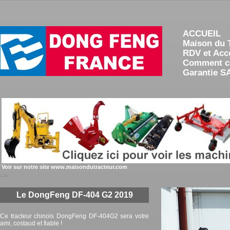
ACCUEIL
Maison du 
RDV et Acc
Comment 
Garantie S
Voir sur notre site www.maisondutracteur.com
-->
Le DongFeng DF-404 G2 2019
Ce tracteur chinois DongFeng DF-404G2 sera votre
ami, costaud et fiable !