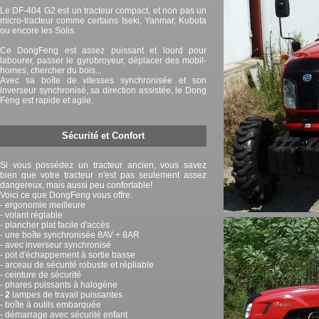
Le DF-404 G2 est un tracteur compact, et non pas un
micro-tracteur comme certains Iseki, Yanmar, Kubota
ou encore les Solis.
Ce DongFeng est assez puissant et lourd pour
labourer, passer le gyrobroyeur, déplacer des mobil-
homes, chercher du bois...
Avec sa boîte de vitesses synchronisée et son
inverseur synchronisé, sa direction assistée, le Dong
Feng est rapide et agile.
Sécurité et Confort
Si vous possédez un tracteur ancien, vous savez
bien que votre tracteur n'est pas seulement assez
dangereux, mais aussi peu confortable!
Voici ce que DongFeng vous offre:
- ergonomie meilleure
- volant réglable
- plancher plat facile d'accès
- une boîte synchronisée 8AV + 8AR
- avec inverseur synchronisé
- pot d'échappement à sortie basse
- arceau de sécurité robuste et répliable
- ceinture de sécurité
- phares puissants à halogène
-
2
lampes de travail puissantes
- boîte à outils embarquée
- démarrage avec sécurité enfant