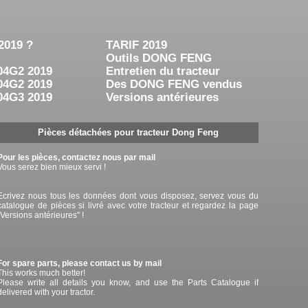
2019 ?
TARIF 2019
Outils DONG FENG
04G2 2019
Entretien du tracteur
04G2 2019
Des DONG FENG vendus
04G3 2019
Versions antérieures
Pièces détachées pour tracteur Dong Feng
Pour les pièces, contactez nous par mail
Vous serez bien mieux servi !
Ecrivez nous tous les données dont vous disposez, servez vous du
catalogue de pièces si livré avec votre tracteur et regardez la page
"Versions antérieures" !
For spare parts, please contact us by mail
This works much better!
Please write all details you know, and use the Parts Catalogue if
delivered with your tractor.