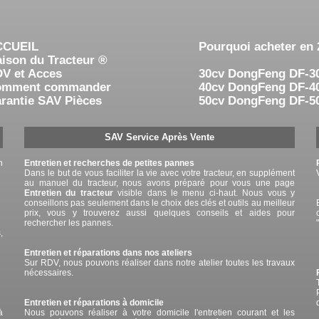
CCUEIL
Pourquoi acheter en 
ison du Tracteur ®
V et Acces
30cv DongFeng DF-3
omment commander
40cv DongFeng DF-4
rantie SAV Pièces
50cv DongFeng DF-5
SAV Service Après Vente
n
Entretien et recherches de petites pannes
Dans le but de vous faciliter la vie avec votre tracteur, en supplément
au manuel du tracteur, nous avons préparé pour vous une page
Entretien du tracteur
visible dans le menu ci-haut. Nous vous y
conseillons pas seulement dans le choix des clés et outils au meilleur
prix, vous y trouverez aussi quelques conseils et aides pour
rechercher les pannes.
,
Entretien et réparations dans nos ateliers
Sur RDV, nous pouvons réaliser dans notre atelier toutes les travaux
nécessaires.
Entretien et réparations à domicile
à
Nous pouvons réaliser à votre domicile l'entretien courant et les