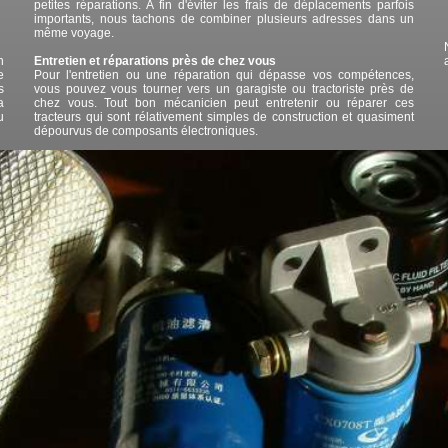
petites réparations. A fin d'éviter les frais de déplacements parfois
importants, nous tachons de combiner plusieurs adresses dans un
même voyage.
n
Entretien et réparations près de chez vous
e
Pour l'entretien ou une réparation qui dépasse vos compétences,
s
vous pouvez vous tourner vers un garagiste ou tractoriste près de
a
chez vous. Tout bon mécanicien peut entretenir ou réparer ces
u
tracteurs qui sont rélativement simples de construction et quasiment
dépourvus de composants électroniques.