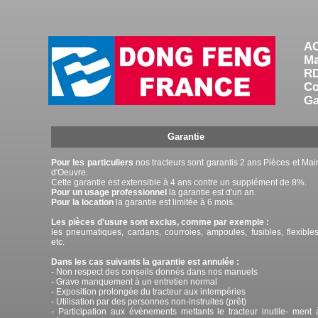
A
Ma
RD
C
Ga
Garantie
Pour les particuliers
nos tracteurs sont garantis 2 ans Pièces et Mai
d'Oeuvre.
Cette garantie est extensible à 4 ans contre un supplément de 8%.
Pour un usage professionnel
la garantie est d'un an.
Pour la location
la garantie est limitée à 6 mois.
Les pièces d'usure sont exclus, comme par exemple :
les pneumatiques, cardans, courroies, ampoules, fusibles, flexibles
etc.
Dans les cas suivants la garantie est annulée :
- Non respect des conseils donnés dans nos manuels
- Grave manquement à un entretien normal
- Exposition prolongée du tracteur aux intempéries
- Utilisation par des personnes non-instruites (prêt)
- Participation aux évènements mettants le tracteur inutile- ment 