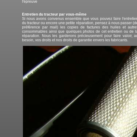
l'épreuve
Entretien du tracteur par vous-même
Si nous avons convenus ensemble que vous pouvez faire l'entretie
du tracteur ou encore une petite réparation, pensez à nous passer (d
préférence par mail) les copies de factures des huiles et autre
consommables ainsi que quelques photos de cet entretien ou de l
réparation. Nous les garderons précieusement pour faire valoir, a
besoin, vos droits et nos droits de garantie envers les fabricants.