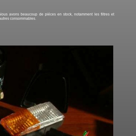
Nous avons beaucoup de piéces en stock, notamment les filtres et
autres consommables.